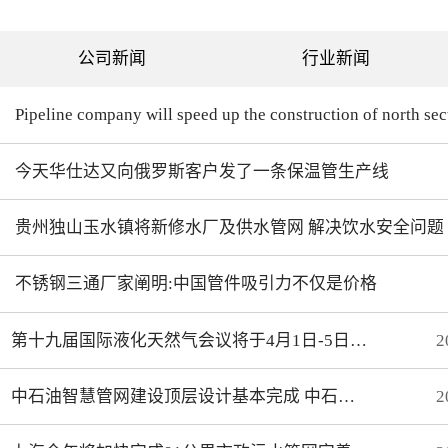
列表为现有成熟产品。常用
尺寸制作范围：外径：
10mm—90mm内径：实心—
公司新闻
行业新闻
50mm
今天华仕达又向俄罗斯客户发了一条保温管生产线
贵州独山玉水镇将新修水厂及供水管网 解决饮水安全问题
不锈钢三通厂家阐明:中国管件吸引力不仅是价格
第十九届国际液化天然气会议将于4月1日-5日在上海召开
2
中石油智慧管网建设顶层设计基本完成 中石化智能化管道取得初步成效
2