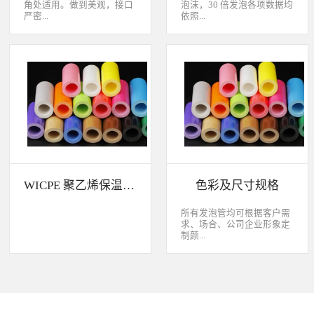
角处适用。做到美观，接口
泡沫，30 倍发泡各项数据均
严密...
依照...
，有效节省传统人工包材的
CNS 10487-A2165 标准测试
成本以下是部分产品及设计
WICPE 与其他发泡体吸水率
展示，欢迎咨询。
与保温效果比较 WICPE 的
防音性WICPE 的化学药品性
WICPE 聚乙烯保温材料特性介绍
色彩及尺寸规格
所有发泡管均可根据客户需
求、场合、公司企业形象定
制颜...
色。可以定制外层包塑、表
面压花、抗氧化、耐热
（80℃）、高耐热
（120℃）、阻燃性能、双
管。规格范围可咨询开发，