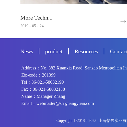
More Techn...
2019
-
05
-
24
News
product
Resources
Contac
Address：No. 382 Xuanxia Road, Sanzao Metropolitan Indu
Zip-code：201399
Tel：86-021-58032190
Fax：86-021-58032188
Name：Manager Zhang
Email：webmaster@sh-guangyuan.com
Copyright ©2018 - 2023 上海怡展实