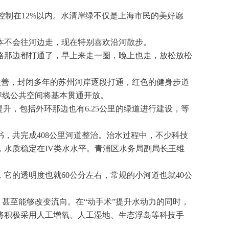
将控制在12%以内。水清岸绿不仅是上海市民的美好愿
本不会往河边走，现在特别喜欢沿河散步。
路那边都打通了，早上来走一圈，晚上也走，放松放松
步改善，封闭多年的苏州河岸逐段打通，红色的健身步道
岸线公共空间将基本贯通开放。
提升，包括外环那边也有6.25公里的绿道进行建设，等
，共完成408公里河道整治。治水过程中，不少科技
，水质稳定在IV类水水平。青浦区水务局副局长王维
它的透明度也就60公分左右，常规的小河道也就40公
，甚至能够改变流向。在“动手术”提升水动力的同时，
将积极采用人工增氧、人工湿地、生态浮岛等科技手