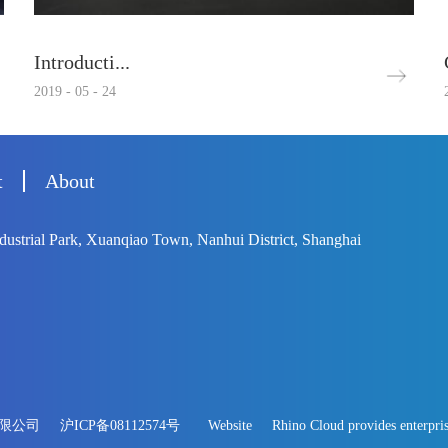
Introducti...
2019
-
05
-
24
t
About
strial Park, Xuanqiao Town, Nanhui District, Shanghai
业有限公司
沪ICP备08112574号
Website
Rhino Cloud provides enterpris