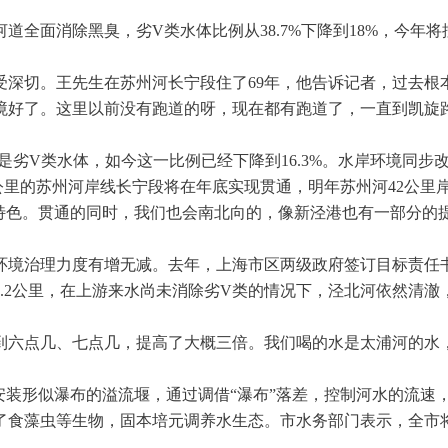
全面消除黑臭，劣V类水体比例从38.7%下降到18%，今年
受深切。王先生在苏州河长宁段住了69年，他告诉记者，过去根
境好了。这里以前没有跑道的呀，现在都有跑道了，一直到凯旋
都是劣V类水体，如今这一比例已经下降到16.3%。水岸环境同
2公里的苏州河岸线长宁段将在年底实现贯通，明年苏州河42公里
较有特色。贯通的同时，我们也会南北向的，像新泾港也有一部分的
环境治理力度有增无减。去年，上海市区两级政府签订目标责任书
.2公里，在上游来水尚未消除劣V类的情况下，泾北河依然清澈
达到六点几、七点几，提高了大概三倍。我们喝的水是太浦河的水，
安装形似瀑布的溢流堰，通过调借“瀑布”落差，控制河水的流速
放了食藻虫等生物，固本培元调养水生态。市水务部门表示，全市