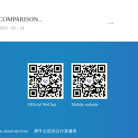
COMPARISON...
2019
-
05
-
24
Official WeChat
Mobile website
e cloud services
犀牛云提供云计算服务