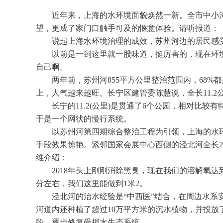
近年来，上海的水环境面貌焕然一新。全市中小河道
望，更成了家门口触手可及的惬意体验。请听报道：
说起上海水环境治理的成效，苏州河边的居民感
以前是一到这里就一股味道，挺厉害的，现在环
自己啊。
两年前，苏州河855平方公里整治范围内，68%
上，人气越来越旺。长宁区建管委陈慧说，全长11.
长宁的11.2(公里)是贯通了6个公园，相对比
于是一个网状的慢行系统。
以苏州河第四期综合整治工程为引领，上海的水
手段效果惊艳。紧邻国家会展中心西侧的泾北河全长2
维介绍：
2018年头上刚刚消除黑臭，现在我们的溶解氧
分左右，我们这里能做到1米2。
泾北河的治水经验是“中西医”结合，在周边水系
河道内还种植了超过10万平方米的沉水植物，并投
段，逐步修复受损水生态系统。