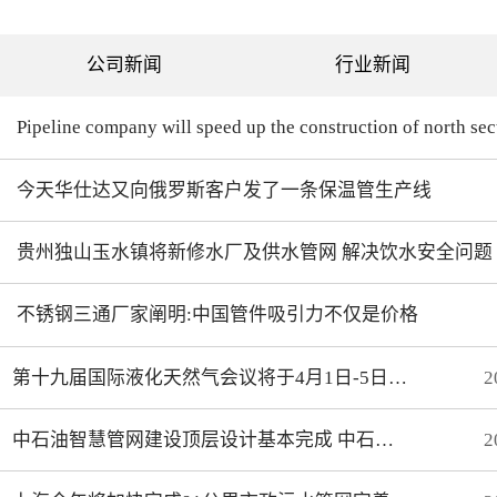
列表为现有成熟产品。常用
尺寸制作范围：外径：
10mm—90mm内径：实心—
公司新闻
行业新闻
50mm
今天华仕达又向俄罗斯客户发了一条保温管生产线
贵州独山玉水镇将新修水厂及供水管网 解决饮水安全问题
不锈钢三通厂家阐明:中国管件吸引力不仅是价格
第十九届国际液化天然气会议将于4月1日-5日在上海召开
2
中石油智慧管网建设顶层设计基本完成 中石化智能化管道取得初步成效
2