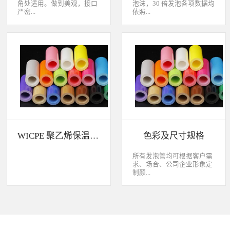
角处适用。做到美观，接口
泡沫，30 倍发泡各项数据均
严密...
依照...
，有效节省传统人工包材的
CNS 10487-A2165 标准测试
成本以下是部分产品及设计
WICPE 与其他发泡体吸水率
展示，欢迎咨询。
与保温效果比较 WICPE 的
防音性WICPE 的化学药品性
WICPE 聚乙烯保温材料特性介绍
色彩及尺寸规格
所有发泡管均可根据客户需
求、场合、公司企业形象定
制颜...
色。可以定制外层包塑、表
面压花、抗氧化、耐热
（80℃）、高耐热
（120℃）、阻燃性能、双
管。规格范围可咨询开发，